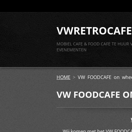
VWRETROCAFE
MOBIEL CAFE & FOOD CAFE TE HUUR 
EVENEMENTEN
HOME
>
VW FOODCAFE on whee
VW FOODCAFE O
Wij komen met het VW FOODCAFE 