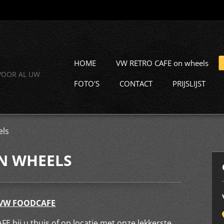
HOME
VW RETRO CAFE on wheels
VOOR AL UW
FOTO'S
CONTACT
PRIJSLIJST
ls
N WHEELS
VW FOODCAFE
bij u thuis of op locatie met onze lekkerste