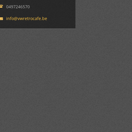
0497246570
info@vwr
etrocafe
.be